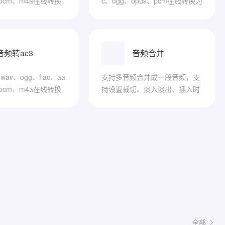
、pcm、m4a在线转换
c、ogg、opus、pcm在线转换为
m4a
音频转ac3
音频合并
av、ogg、flac、aa
支持多音频合并成一段音频，支
、pcm、m4a在线转换
持设置裁切、淡入淡出、插入时
间等
全部