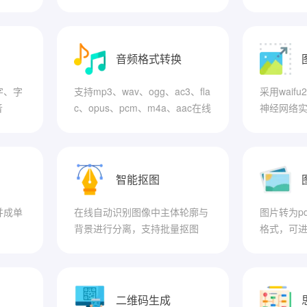
示、教学视频等视频
MV、GIF
音频格式转换
字、字
支持mp3、wav、ogg、ac3、fla
采用waif
音
c、opus、pcm、m4a、aac在线
神经网络
互转
智能抠图
并成单
在线自动识别图像中主体轮廓与
图片转为p
背景进行分离，支持批量抠图
格式，可
二维码生成