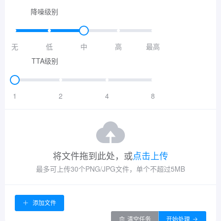
降噪级别
无
低
中
高
最高
TTA级别
1
2
4
8
将文件拖到此处，或
点击上传
最多可上传30个PNG/JPG文件，单个不超过5MB
添加文件
清空任务
开始处理