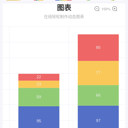
分组条形图
正负条形图
堆叠条形图
饼图
环形图
100%
南丁格尔玫瑰图
雷达图
漏斗图
散点图
河流图
K线图