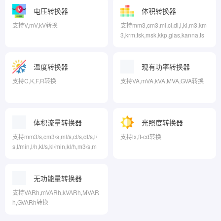
电压转换器
体积转换器
支持V,mV,kV转换
支持mm3,cm3,ml,cl,dl,l,kl,m3,km
3,krm,tsk,msk,kkp,glas,kanna,ts
p,Tbs,in3,fl-oz,cup,pnt,qt,gal,ft3,y
d3转换
温度转换器
现有功率转换器
支持C,K,F,R转换
支持VA,mVA,kVA,MVA,GVA转换
体积流量转换器
光照度转换器
支持mm3/s,cm3/s,ml/s,cl/s,dl/s,l/
支持lx,ft-cd转换
s,l/min,l/h,kl/s,kl/min,kl/h,m3/s,m
3/min,m3/h,km3/s,tsp/s,Tbs/s,in3/
s,in3/min,in3/h,fl-oz/s,fl-oz/min,fl-
oz/h,cup/s,pnt/s,pnt/min,pnt/h,qt/
无功能量转换器
s,gal/s,gal/min,gal/h,ft3/s,ft3/min,f
支持VARh,mVARh,kVARh,MVAR
t3/h,yd3/s,yd3/min,yd3/h转换
h,GVARh转换